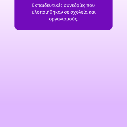
Εκπαιδευτικές συνεδρίες που
υλοποιήθηκαν σε σχολεία και
οργανισμούς.
"Με το HackShield, δημιουργούμε έναν
ασφαλέστερο ψηφιακό κόσμο και
δίνουμε νόημα στο πρόγραμμα ΕΚΕ μας:
διασκεδαστικό, εκπαιδευτικό και
ελκυστικό. Επειδή οι διαδικτυακοί
κίνδυνοι δεν περιμένουν μέχρι τα
παιδιά να γίνουν δεκαοκτώ,
εκπαιδεύουμε ήδη τους
κυβερνοπράκτορες του αύριο, σήμερα."
Μαρκ Γκοβαέρτς
Ομάδα Avit