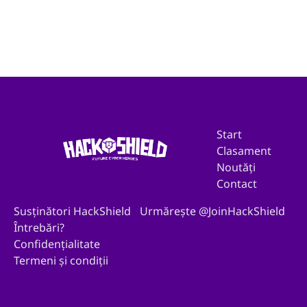
Start
Clasament
Noutăți
Contact
Susținători HackShield
Urmărește @JoinHackShield
Întrebări?
Confidențialitate
Termeni și condiții