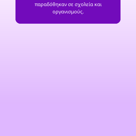
παραδόθηκαν σε σχολεία και
οργανισμούς.
"Με το HackShield, δημιουργούμε έναν
ασφαλέστερο ψηφιακό κόσμο και
δίνουμε νόημα στο πρόγραμμα ΕΚΕ μας:
διασκεδαστικό, εκπαιδευτικό και
ελκυστικό. Επειδή οι διαδικτυακοί
κίνδυνοι δεν περιμένουν μέχρι τα
παιδιά να γίνουν δεκαοκτώ,
εκπαιδεύουμε ήδη τους
κυβερνοπράκτορες του αύριο, σήμερα."
Μαρκ Γκοβαέρτς
Ομάδα Avit