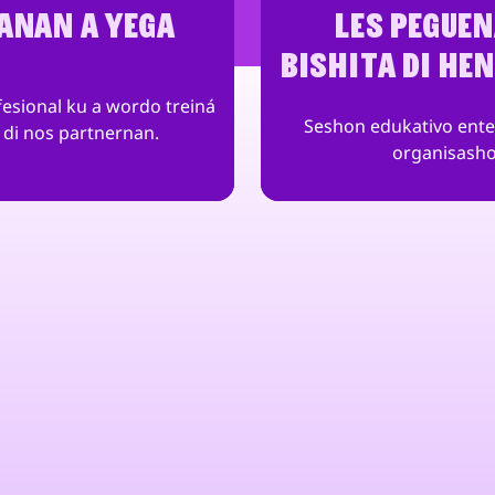
NAN A YEGA
LES PEGUEN
BISHITA DI HEN
fesional ku a wordo treiná
Seshon edukativo ente
d di nos partnernan.
organisasho
 riba un mundo digital mas sigur y ta
s programa CSR: divertido,
ra peligro online no ta warda te ki