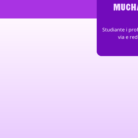
MUCHA
Studiante i pro
via e re
"Ku HackShield, nos ta traha
duna hende un sentido na no
educativo, y atraktivo. Pasob