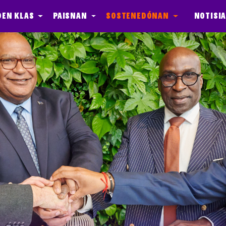
Den klas
Paisnan
Sostenedónan
Notisi