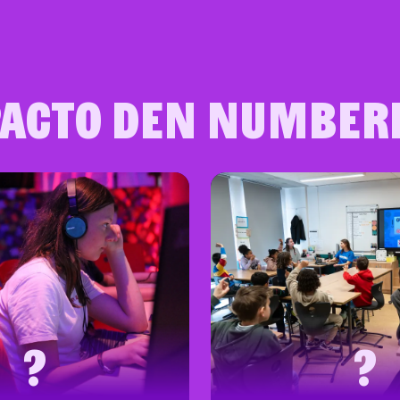
acto den numbe
?
?