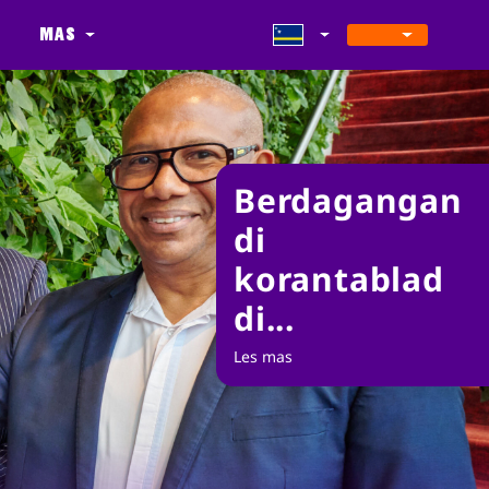
a
Mas
Berdagangan
di
korantablad
di...
Les mas