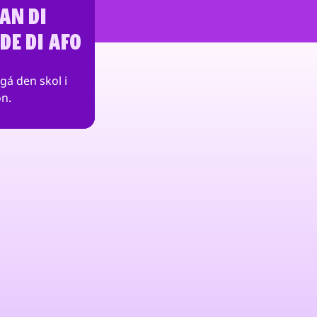
AN DI
DE DI AFO
gá den skol i
n.