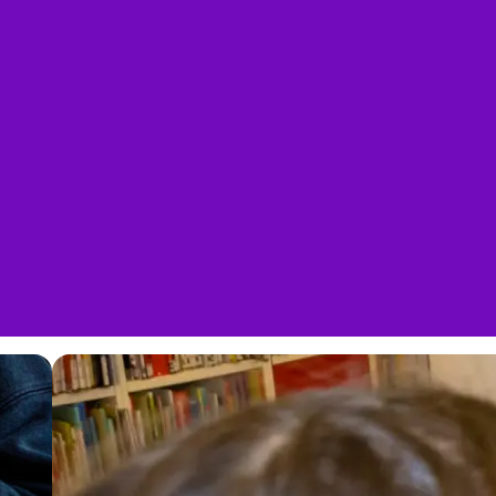
Αριθμός τηλεφώνου
(προαιρετικό)
Λήψη ενημερωτικού δελτίου;
Ναι
Όχι
Επικοινωνήστε μαζί μας