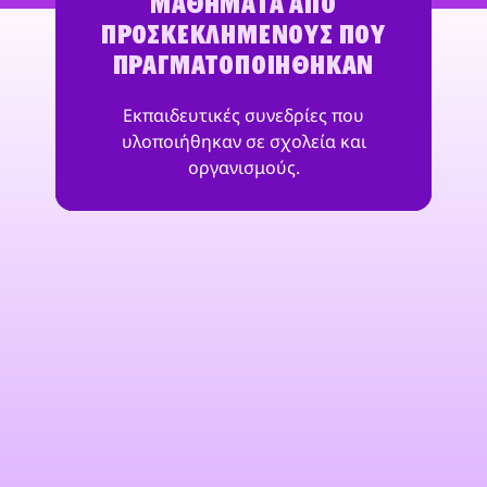
ΜΑΘΉΜΑΤΑ ΑΠΌ
ΠΡΟΣΚΕΚΛΗΜΈΝΟΥΣ ΠΟΥ
ΠΡΑΓΜΑΤΟΠΟΙΉΘΗΚΑΝ
Εκπαιδευτικές συνεδρίες που
υλοποιήθηκαν σε σχολεία και
οργανισμούς.
"Με το HackShield, δημιουργούμε έναν
ασφαλέστερο ψηφιακό κόσμο και
δίνουμε νόημα στο πρόγραμμα ΕΚΕ μας:
διασκεδαστικό, εκπαιδευτικό και
ελκυστικό. Επειδή οι διαδικτυακοί
κίνδυνοι δεν περιμένουν μέχρι τα
παιδιά να γίνουν δεκαοκτώ,
εκπαιδεύουμε ήδη τους
κυβερνοπράκτορες του αύριο, σήμερα."