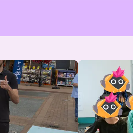
Μαρκ Γκοβαέρτς
Ομάδα Avit